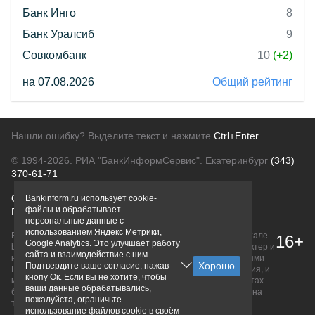
Банк Инго
8
Банк Уралсиб
9
Совкомбанк
10
(+2)
на 07.08.2026
Общий рейтинг
Нашли ошибку? Выделите текст и нажмите
Ctrl+Enter
© 1994-2026.
РИА "БанкИнформСервис". Екатеринбург
(343)
370-61-71
О проекте
Политика конфиденциальности
Bankinform.ru использует cookie-
файлы и обрабатывает
Правовая информация
Для рекламодателей
персональные данные с
использованием Яндекс Метрики,
Вся информация о продуктах банков, размещенная на портале
16+
Google Analytics. Это улучшает работу
bankinform.ru, носит исключительно ознакомительный характер и
сайта и взаимодействие с ним.
не является публичной офертой, определяемой положениями
Подтвердите ваше согласие, нажав
ГК РФ. Информация не содержит точного и полного описания, и
кнопу Ок. Если вы не хотите, чтобы
может быть изменена. Конечные условия уточняйте на сайтах
ваши данные обрабатывались,
банков или при личном обращении. Исключительное право на
пожалуйста, ограничьте
товарные знаки принадлежит их правообладателям.
использование файлов cookie в своём