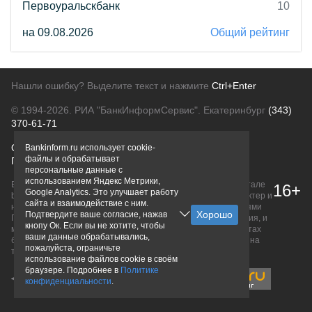
Первоуральскбанк
10
на 09.08.2026
Общий рейтинг
Нашли ошибку? Выделите текст и нажмите
Ctrl+Enter
© 1994-2026.
РИА "БанкИнформСервис". Екатеринбург
(343)
370-61-71
О проекте
Политика конфиденциальности
Bankinform.ru использует cookie-
файлы и обрабатывает
Правовая информация
Для рекламодателей
персональные данные с
использованием Яндекс Метрики,
Вся информация о продуктах банков, размещенная на портале
16+
Google Analytics. Это улучшает работу
bankinform.ru, носит исключительно ознакомительный характер и
сайта и взаимодействие с ним.
не является публичной офертой, определяемой положениями
Подтвердите ваше согласие, нажав
ГК РФ. Информация не содержит точного и полного описания, и
кнопу Ок. Если вы не хотите, чтобы
может быть изменена. Конечные условия уточняйте на сайтах
ваши данные обрабатывались,
банков или при личном обращении. Исключительное право на
пожалуйста, ограничьте
товарные знаки принадлежит их правообладателям.
использование файлов cookie в своём
браузере. Подробнее в
Политике
конфиденциальности
.