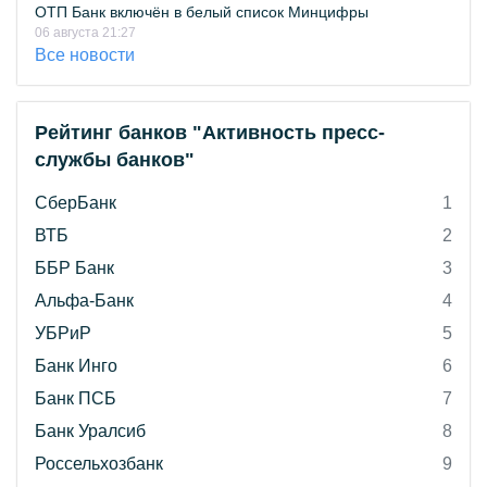
ОТП Банк включён в белый список Минцифры
06 августа 21:27
Все новости
Рейтинг банков "Активность пресс-
службы банков"
СберБанк
1
ВТБ
2
ББР Банк
3
Альфа-Банк
4
УБРиР
5
Банк Инго
6
Банк ПСБ
7
Банк Уралсиб
8
Россельхозбанк
9