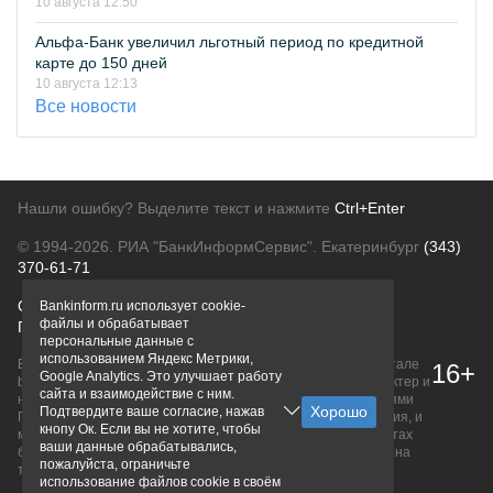
10 августа 12:50
Альфа-Банк увеличил льготный период по кредитной
карте до 150 дней
10 августа 12:13
Все новости
Нашли ошибку? Выделите текст и нажмите
Ctrl+Enter
© 1994-2026.
РИА "БанкИнформСервис". Екатеринбург
(343)
370-61-71
О проекте
Политика конфиденциальности
Bankinform.ru использует cookie-
файлы и обрабатывает
Правовая информация
Для рекламодателей
персональные данные с
использованием Яндекс Метрики,
Вся информация о продуктах банков, размещенная на портале
16+
Google Analytics. Это улучшает работу
bankinform.ru, носит исключительно ознакомительный характер и
сайта и взаимодействие с ним.
не является публичной офертой, определяемой положениями
Подтвердите ваше согласие, нажав
ГК РФ. Информация не содержит точного и полного описания, и
кнопу Ок. Если вы не хотите, чтобы
может быть изменена. Конечные условия уточняйте на сайтах
ваши данные обрабатывались,
банков или при личном обращении. Исключительное право на
пожалуйста, ограничьте
товарные знаки принадлежит их правообладателям.
использование файлов cookie в своём