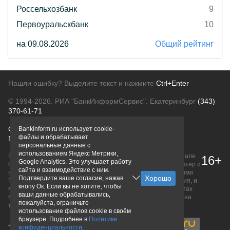
Россельхозбанк
9
Первоуральскбанк
10
на 09.08.2026
Общий рейтинг
Нашли ошибку? Выделите текст и нажмите
Ctrl+Enter
© 1994-2026.
РИА "БанкИнформСервис". Екатеринбург
(343)
370-61-71
О проекте
Политика конфиденциальности
Bankinform.ru использует cookie-
файлы и обрабатывает
Правовая информация
Для рекламодателей
персональные данные с
использованием Яндекс Метрики,
Вся информация о продуктах банков, размещенная на портале
16+
Google Analytics. Это улучшает работу
bankinform.ru, носит исключительно ознакомительный характер и
сайта и взаимодействие с ним.
не является публичной офертой, определяемой положениями
Подтвердите ваше согласие, нажав
ГК РФ. Информация не содержит точного и полного описания, и
кнопу Ок. Если вы не хотите, чтобы
может быть изменена. Конечные условия уточняйте на сайтах
ваши данные обрабатывались,
банков или при личном обращении. Исключительное право на
пожалуйста, ограничьте
товарные знаки принадлежит их правообладателям.
использование файлов cookie в своём
браузере. Подробнее в
Политике
конфиденциальности
.