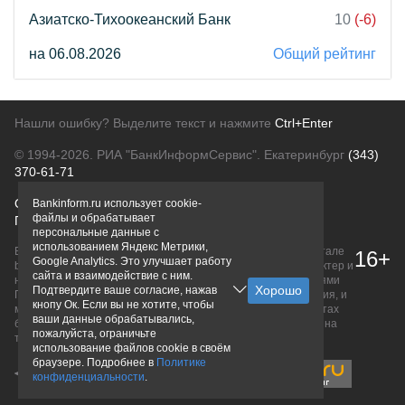
Азиатско-Тихоокеанский Банк
10
(-6)
на 06.08.2026
Общий рейтинг
Нашли ошибку? Выделите текст и нажмите
Ctrl+Enter
© 1994-2026.
РИА "БанкИнформСервис". Екатеринбург
(343)
370-61-71
О проекте
Политика конфиденциальности
Bankinform.ru использует cookie-
файлы и обрабатывает
Правовая информация
Для рекламодателей
персональные данные с
использованием Яндекс Метрики,
Вся информация о продуктах банков, размещенная на портале
16+
Google Analytics. Это улучшает работу
bankinform.ru, носит исключительно ознакомительный характер и
сайта и взаимодействие с ним.
не является публичной офертой, определяемой положениями
Подтвердите ваше согласие, нажав
ГК РФ. Информация не содержит точного и полного описания, и
кнопу Ок. Если вы не хотите, чтобы
может быть изменена. Конечные условия уточняйте на сайтах
ваши данные обрабатывались,
банков или при личном обращении. Исключительное право на
пожалуйста, ограничьте
товарные знаки принадлежит их правообладателям.
использование файлов cookie в своём
браузере. Подробнее в
Политике
конфиденциальности
.