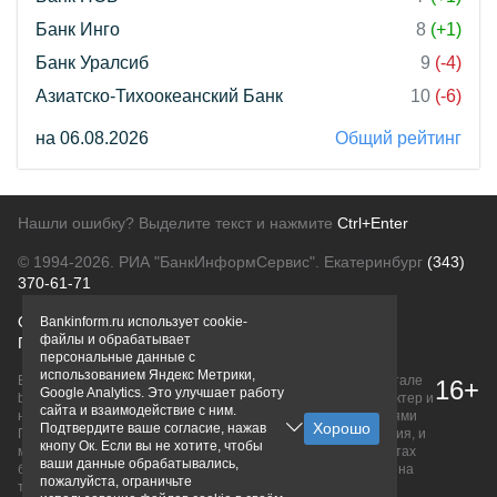
Банк Инго
8
(+1)
Банк Уралсиб
9
(-4)
Азиатско-Тихоокеанский Банк
10
(-6)
на 06.08.2026
Общий рейтинг
Нашли ошибку? Выделите текст и нажмите
Ctrl+Enter
© 1994-2026.
РИА "БанкИнформСервис". Екатеринбург
(343)
370-61-71
О проекте
Политика конфиденциальности
Bankinform.ru использует cookie-
файлы и обрабатывает
Правовая информация
Для рекламодателей
персональные данные с
использованием Яндекс Метрики,
Вся информация о продуктах банков, размещенная на портале
16+
Google Analytics. Это улучшает работу
bankinform.ru, носит исключительно ознакомительный характер и
сайта и взаимодействие с ним.
не является публичной офертой, определяемой положениями
Подтвердите ваше согласие, нажав
ГК РФ. Информация не содержит точного и полного описания, и
кнопу Ок. Если вы не хотите, чтобы
может быть изменена. Конечные условия уточняйте на сайтах
ваши данные обрабатывались,
банков или при личном обращении. Исключительное право на
пожалуйста, ограничьте
товарные знаки принадлежит их правообладателям.