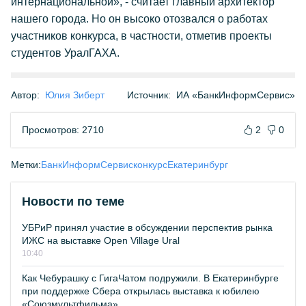
интернациональной», - считает главный архитектор
нашего города. Но он высоко отозвался о работах
участников конкурса, в частности, отметив проекты
студентов УралГАХА.
Автор:
Юлия Зиберт
Источник:
ИА «БанкИнформСервис»
Просмотров: 2710
2
0
Метки:
БанкИнформСервис
конкурс
Екатеринбург
Новости по теме
УБРиР принял участие в обсуждении перспектив рынка
ИЖС на выставке Open Village Ural
10:40
Как Чебурашку с ГигаЧатом подружили. В Екатеринбурге
при поддержке Сбера открылась выставка к юбилею
«Союзмультфильма»