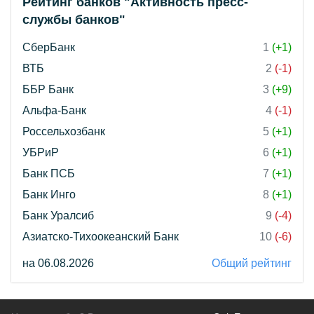
Рейтинг банков "Активность пресс-
службы банков"
СберБанк
1
(+1)
ВТБ
2
(-1)
ББР Банк
3
(+9)
Альфа-Банк
4
(-1)
Россельхозбанк
5
(+1)
УБРиР
6
(+1)
Банк ПСБ
7
(+1)
Банк Инго
8
(+1)
Банк Уралсиб
9
(-4)
Азиатско-Тихоокеанский Банк
10
(-6)
на 06.08.2026
Общий рейтинг