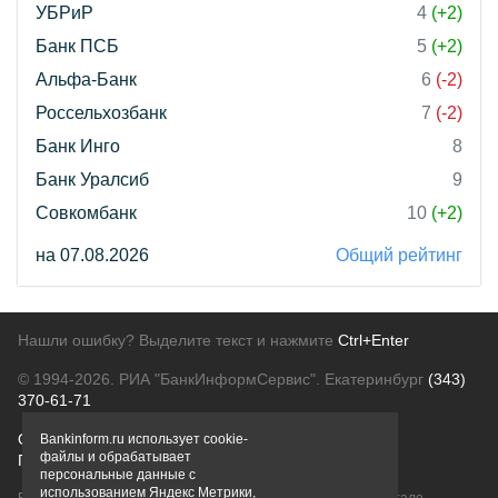
УБРиР
4
(+2)
Банк ПСБ
5
(+2)
Альфа-Банк
6
(-2)
Россельхозбанк
7
(-2)
Банк Инго
8
Банк Уралсиб
9
Совкомбанк
10
(+2)
на 07.08.2026
Общий рейтинг
Нашли ошибку? Выделите текст и нажмите
Ctrl+Enter
© 1994-2026.
РИА "БанкИнформСервис". Екатеринбург
(343)
370-61-71
О проекте
Политика конфиденциальности
Bankinform.ru использует cookie-
файлы и обрабатывает
Правовая информация
Для рекламодателей
персональные данные с
использованием Яндекс Метрики,