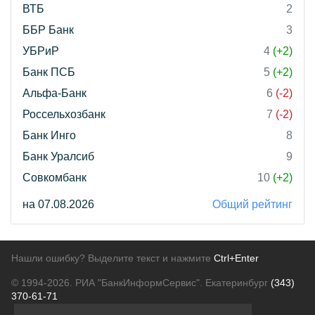
ВТБ
2
ББР Банк
3
УБРиР
4
(+2)
Банк ПСБ
5
(+2)
Альфа-Банк
6
(-2)
Россельхозбанк
7
(-2)
Банк Инго
8
Банк Уралсиб
9
Совкомбанк
10
(+2)
на 07.08.2026
Общий рейтинг
Нашли ошибку? Выделите текст и нажмите
Ctrl+Enter
© 1994-2026.
РИА "БанкИнформСервис". Екатеринбург
(343)
370-61-71