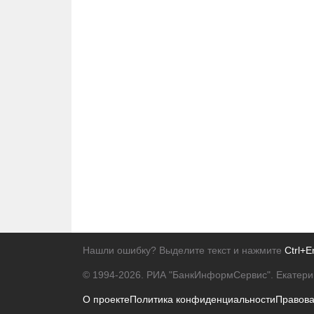
Нашли ошибку? Выделите текст и нажмите
Ctrl+E
© 1994-2026.
РИА "БанкИнформСервис". Екатери
О проекте
Политика конфиденциальности
Правов