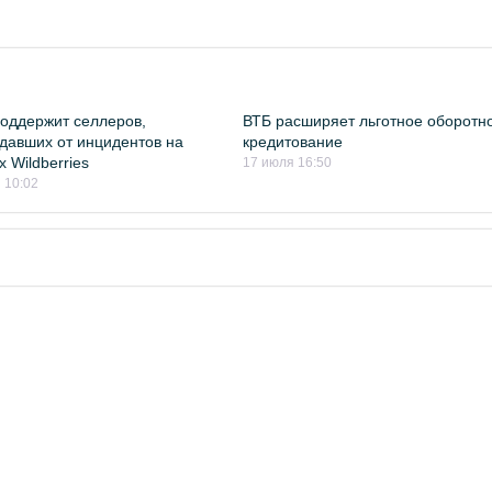
оддержит селлеров,
ВТБ расширяет льготное оборотн
давших от инцидентов на
кредитование
х Wildberries
17 июля 16:50
 10:02