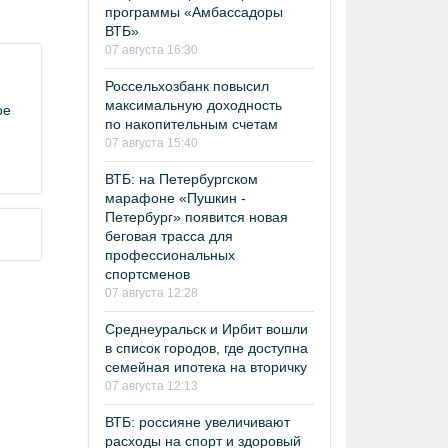
программы «Амбассадоры
ВТБ»
07 августа 16:30
Россельхозбанк повысил
максимальную доходность
ое
по накопительным счетам
07 августа 15:40
ВТБ: на Петербургском
марафоне «Пушкин -
Петербург» появится новая
беговая трасса для
профессиональных
спортсменов
07 августа 12:28
Среднеуральск и Ирбит вошли
в список городов, где доступна
семейная ипотека на вторичку
07 августа 12:13
ВТБ: россияне увеличивают
расходы на спорт и здоровый