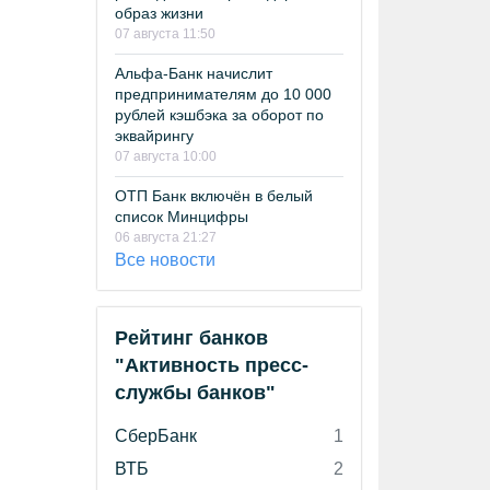
образ жизни
07 августа 11:50
Альфа-Банк начислит
предпринимателям до 10 000
рублей кэшбэка за оборот по
эквайрингу
07 августа 10:00
ОТП Банк включён в белый
список Минцифры
06 августа 21:27
Все новости
Рейтинг банков
"Активность пресс-
службы банков"
СберБанк
1
ВТБ
2