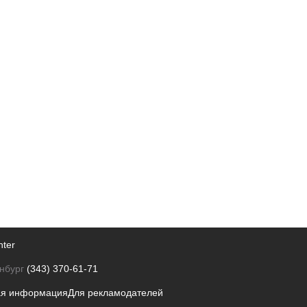
nter
нбург
(343) 370-61-71
ая информация
Для рекламодателей