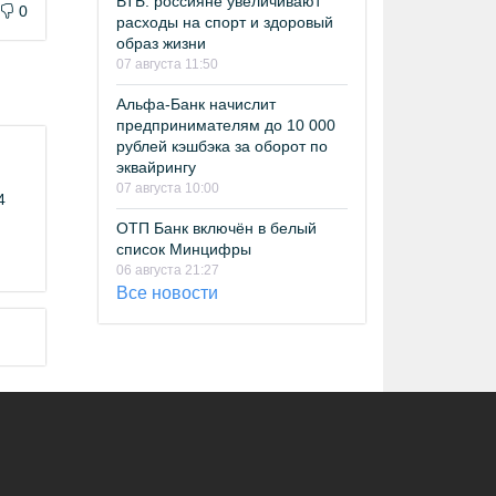
ВТБ: россияне увеличивают
0
расходы на спорт и здоровый
образ жизни
07 августа 11:50
Альфа-Банк начислит
предпринимателям до 10 000
рублей кэшбэка за оборот по
эквайрингу
07 августа 10:00
4
ОТП Банк включён в белый
список Минцифры
06 августа 21:27
Все новости