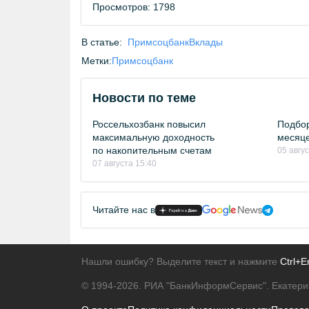
Просмотров: 1798
В статье:
Примсоцбанк
Вклады
Метки:
Примсоцбанк
Новости по теме
Россельхозбанк повысил
Подбор
максимальную доходность
месяце
по накопительным счетам
05 авгу
07 августа 15:40
Читайте нас в
Нашли ошибку? Выделите текст и нажмите
Ctrl+E
© 1994-2026.
РИА "БанкИнформСервис". Екатери