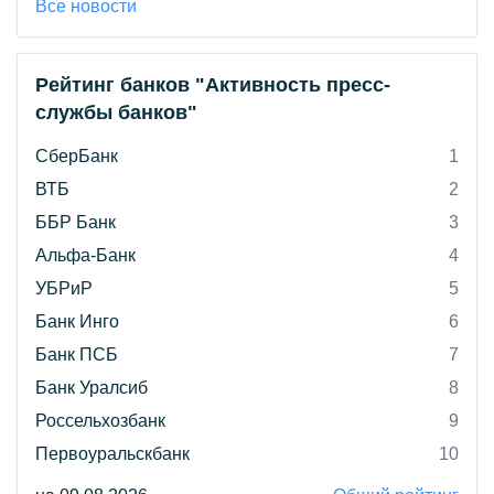
Все новости
Рейтинг банков "Активность пресс-
службы банков"
СберБанк
1
ВТБ
2
ББР Банк
3
Альфа-Банк
4
УБРиР
5
Банк Инго
6
Банк ПСБ
7
Банк Уралсиб
8
Россельхозбанк
9
Первоуральскбанк
10