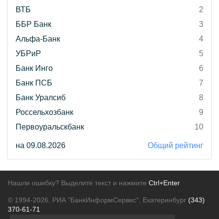
ВТБ
2
ББР Банк
3
Альфа-Банк
4
УБРиР
5
Банк Инго
6
Банк ПСБ
7
Банк Уралсиб
8
Россельхозбанк
9
Первоуральскбанк
10
на 09.08.2026
Общий рейтинг
Нашли ошибку? Выделите текст и нажмите
Ctrl+Enter
© 1994-2026.
РИА "БанкИнформСервис". Екатеринбург
(343)
370-61-71