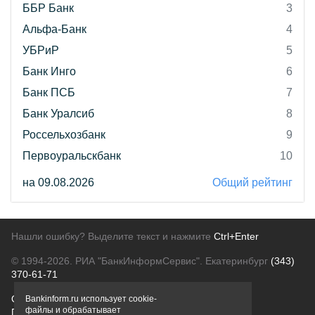
ББР Банк
3
Альфа-Банк
4
УБРиР
5
Банк Инго
6
Банк ПСБ
7
Банк Уралсиб
8
Россельхозбанк
9
Первоуральскбанк
10
на 09.08.2026
Общий рейтинг
Нашли ошибку? Выделите текст и нажмите
Ctrl+Enter
© 1994-2026.
РИА "БанкИнформСервис". Екатеринбург
(343)
370-61-71
О проекте
Политика конфиденциальности
Bankinform.ru использует cookie-
файлы и обрабатывает
Правовая информация
Для рекламодателей