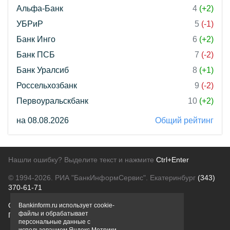
Альфа-Банк
4
(+2)
УБРиР
5
(-1)
Банк Инго
6
(+2)
Банк ПСБ
7
(-2)
Банк Уралсиб
8
(+1)
Россельхозбанк
9
(-2)
Первоуральскбанк
10
(+2)
на 08.08.2026
Общий рейтинг
Нашли ошибку? Выделите текст и нажмите
Ctrl+Enter
© 1994-2026.
РИА "БанкИнформСервис". Екатеринбург
(343)
370-61-71
О проекте
Политика конфиденциальности
Bankinform.ru использует cookie-
файлы и обрабатывает
Правовая информация
Для рекламодателей
персональные данные с