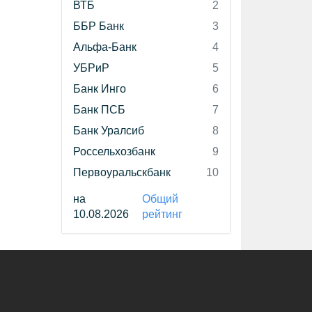
ВТБ
2
ББР Банк
3
Альфа-Банк
4
УБРиР
5
Банк Инго
6
Банк ПСБ
7
Банк Уралсиб
8
Россельхозбанк
9
Первоуральскбанк
10
на
Общий
10.08.2026
рейтинг