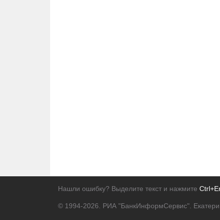
Нашли ошибку? Выделите текст и нажмите
Ctrl+E
© 1994-2026.
РИА "БанкИнформСервис". Екатери