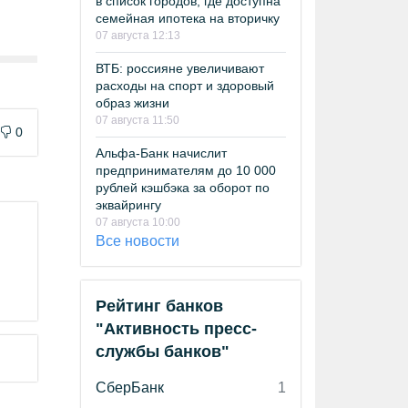
в список городов, где доступна
семейная ипотека на вторичку
07 августа 12:13
ВТБ: россияне увеличивают
расходы на спорт и здоровый
образ жизни
07 августа 11:50
0
Альфа-Банк начислит
предпринимателям до 10 000
рублей кэшбэка за оборот по
эквайрингу
07 августа 10:00
Все новости
Рейтинг банков
"Активность пресс-
службы банков"
СберБанк
1