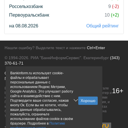
Россельхозбанк
9
(-2)
Первоуральскбанк
10
(+2)
на 08.08.2026
Общий рейтинг
Нашли ошибку? Выделите текст и нажмите
Ctrl+Enter
© 1994-2026.
РИА "БанкИнформСервис". Екатеринбург
(343)
370-61-71
О проекте
Политика конфиденциальности
Bankinform.ru использует cookie-
файлы и обрабатывает
Правовая информация
Для рекламодателей
персональные данные с
использованием Яндекс Метрики,
Вся информация о продуктах банков, размещенная на портале
16+
Google Analytics. Это улучшает работу
bankinform.ru, носит исключительно ознакомительный характер и
сайта и взаимодействие с ним.
не является публичной офертой, определяемой положениями
Подтвердите ваше согласие, нажав
ГК РФ. Информация не содержит точного и полного описания, и
кнопу Ок. Если вы не хотите, чтобы
может быть изменена. Конечные условия уточняйте на сайтах
ваши данные обрабатывались,
банков или при личном обращении. Исключительное право на
пожалуйста, ограничьте
товарные знаки принадлежит их правообладателям.
использование файлов cookie в своём
браузере. Подробнее в
Политике