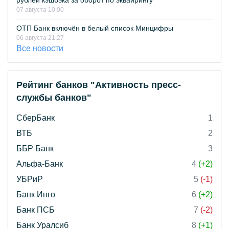
рублей кэшбэка за оборот по эквайрингу
07 августа 10:00
ОТП Банк включён в белый список Минцифры
06 августа 21:27
Все новости
Рейтинг банков "Активность пресс-
службы банков"
СберБанк
1
ВТБ
2
ББР Банк
3
Альфа-Банк
4
(+2)
УБРиР
5
(-1)
Банк Инго
6
(+2)
Банк ПСБ
7
(-2)
Банк Уралсиб
8
(+1)