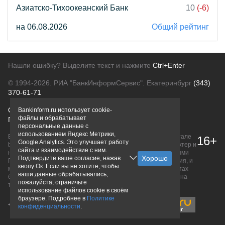
Азиатско-Тихоокеанский Банк
10
(-6)
на 06.08.2026
Общий рейтинг
Нашли ошибку? Выделите текст и нажмите
Ctrl+Enter
© 1994-2026.
РИА "БанкИнформСервис". Екатеринбург
(343)
370-61-71
О проекте
Политика конфиденциальности
Bankinform.ru использует cookie-
файлы и обрабатывает
Правовая информация
Для рекламодателей
персональные данные с
использованием Яндекс Метрики,
Вся информация о продуктах банков, размещенная на портале
16+
Google Analytics. Это улучшает работу
bankinform.ru, носит исключительно ознакомительный характер и
сайта и взаимодействие с ним.
не является публичной офертой, определяемой положениями
Подтвердите ваше согласие, нажав
ГК РФ. Информация не содержит точного и полного описания, и
кнопу Ок. Если вы не хотите, чтобы
может быть изменена. Конечные условия уточняйте на сайтах
ваши данные обрабатывались,
банков или при личном обращении. Исключительное право на
пожалуйста, ограничьте
товарные знаки принадлежит их правообладателям.
использование файлов cookie в своём
браузере. Подробнее в
Политике
конфиденциальности
.