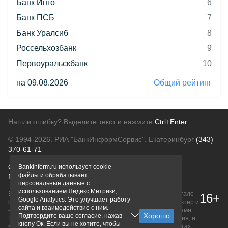
Банк Инго
6
Банк ПСБ
7
Банк Уралсиб
8
Россельхозбанк
9
Первоуральскбанк
10
на 09.08.2026
Общий рейтинг
Нашли ошибку? Выделите текст и нажмите
Ctrl+Enter
© 1994-2026.
РИА "БанкИнформСервис". Екатеринбург
(343)
370-61-71
О проекте
Политика конфиденциальности
Bankinform.ru использует cookie-
файлы и обрабатывает
Правовая информация
Для рекламодателей
персональные данные с
использованием Яндекс Метрики,
Вся информация о продуктах банков, размещенная на портале
16+
Google Analytics. Это улучшает работу
bankinform.ru, носит исключительно ознакомительный характер и
сайта и взаимодействие с ним.
не является публичной офертой, определяемой положениями
Подтвердите ваше согласие, нажав
ГК РФ. Информация не содержит точного и полного описания, и
кнопу Ок. Если вы не хотите, чтобы
может быть изменена. Конечные условия уточняйте на сайтах