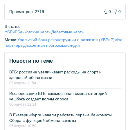
Просмотров: 2719
0
0
В статье:
УБРиР
Банковские карты
Дебетовые карты
Метки:
Уральский банк реконструкции и развития (УБРиР)
Visa
партнёры
дисконтная программа
скидки
Новости по теме
ВТБ: россияне увеличивают расходы на спорт и
здоровый образ жизни
07 августа 11:50
Исследование ВТБ: ежемесячная смена категорий
кешбэка создает волны спроса
06 августа 12:14
В Екатеринбурге начали работать первые банкоматы
Сбера с функцией обмена валюты
05 августа 10:50