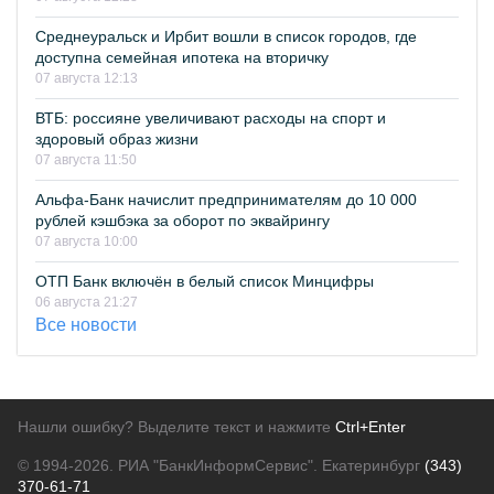
Среднеуральск и Ирбит вошли в список городов, где
доступна семейная ипотека на вторичку
07 августа 12:13
ВТБ: россияне увеличивают расходы на спорт и
здоровый образ жизни
07 августа 11:50
Альфа-Банк начислит предпринимателям до 10 000
рублей кэшбэка за оборот по эквайрингу
07 августа 10:00
ОТП Банк включён в белый список Минцифры
06 августа 21:27
Все новости
Нашли ошибку? Выделите текст и нажмите
Ctrl+Enter
© 1994-2026.
РИА "БанкИнформСервис". Екатеринбург
(343)
370-61-71