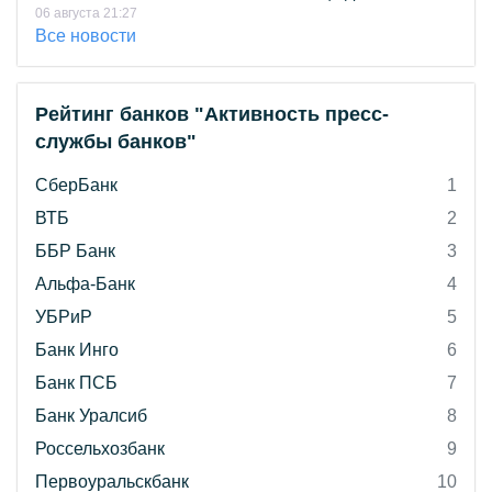
06 августа 21:27
Все новости
Рейтинг банков "Активность пресс-
службы банков"
СберБанк
1
ВТБ
2
ББР Банк
3
Альфа-Банк
4
УБРиР
5
Банк Инго
6
Банк ПСБ
7
Банк Уралсиб
8
Россельхозбанк
9
Первоуральскбанк
10