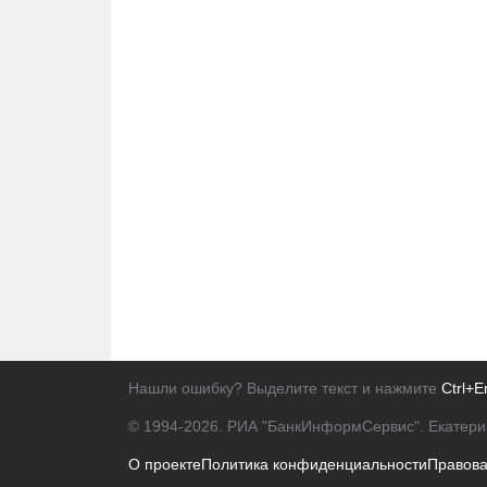
Нашли ошибку? Выделите текст и нажмите
Ctrl+E
© 1994-2026.
РИА "БанкИнформСервис". Екатери
О проекте
Политика конфиденциальности
Правов