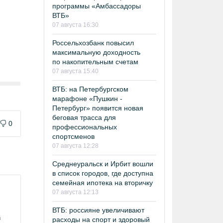
программы «Амбассадоры
ВТБ»
07 августа 16:30
Россельхозбанк повысил
максимальную доходность
по накопительным счетам
07 августа 15:40
ВТБ: на Петербургском
марафоне «Пушкин -
Петербург» появится новая
беговая трасса для
0
профессиональных
спортсменов
07 августа 12:28
Среднеуральск и Ирбит вошли
в список городов, где доступна
семейная ипотека на вторичку
07 августа 12:13
ВТБ: россияне увеличивают
в
расходы на спорт и здоровый