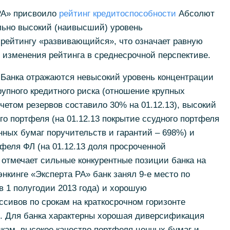
 РА» присвоило
рейтинг кредитоспособности
Абсолют
льно высокий (наивысший) уровень
 рейтингу «развивающийся», что означает равную
и изменения рейтинга в среднесрочной перспективе.
 Банка отражаются невысокий уровень концентрации
рупного кредитного риска (отношение крупных
четом резервов составило 30% на 01.12.13), высокий
го портфеля (на 01.12.13 покрытие ссудного портфеля
нных бумаг поручительств и гарантий – 698%) и
тфеля ФЛ (на 01.12.13 доля просроченной
о отмечает сильные конкурентные позиции банка на
нкинге «Эксперта РА» банк занял 9-е место по
в 1 полугодии 2013 года) и хорошую
ссивов по срокам на краткосрочном горизонте
). Для банка характерны хорошая диверсификация
кам, высокое качество портфеля ценных бумаг и