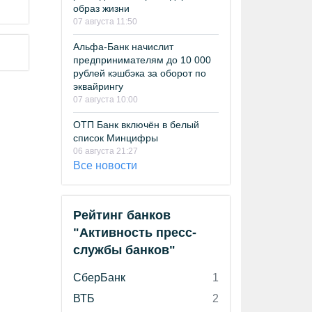
образ жизни
07 августа 11:50
Альфа-Банк начислит
предпринимателям до 10 000
рублей кэшбэка за оборот по
эквайрингу
07 августа 10:00
ОТП Банк включён в белый
список Минцифры
06 августа 21:27
Все новости
Рейтинг банков
"Активность пресс-
службы банков"
СберБанк
1
ВТБ
2