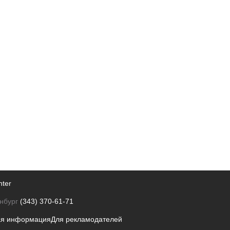
nter
нбург
(343) 370-61-71
ая информация
Для рекламодателей