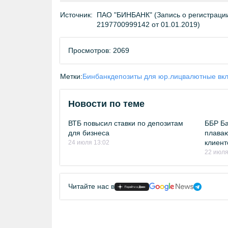
Источник:
ПАО "БИНБАНК" (Запись о регистрации
2197700999142 от 01.01.2019)
Просмотров: 2069
Метки:
Бинбанк
депозиты для юр.лиц
валютные вк
Новости по теме
ВТБ повысил ставки по депозитам
ББР Ба
для бизнеса
плаваю
клиент
24 июля 13:02
22 июля
Читайте нас в