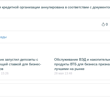
 кредитной организации аннулирована в соответствии с документ
0
лады
нк запустил депозиты с
Обслуживание ВЭД и накопитель
щей ставкой для бизнес-
продукты ВТБ для бизнеса призн
ов
лучшими на рынке
 15:26
28 мая 13:48