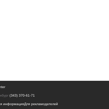
nter
нбург
(343) 370-61-71
ая информация
Для рекламодателей