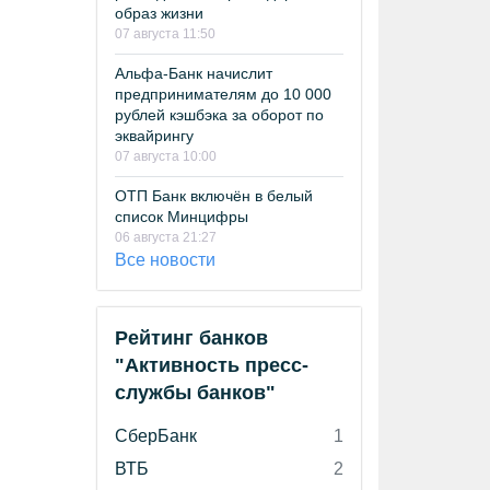
образ жизни
07 августа 11:50
Альфа-Банк начислит
предпринимателям до 10 000
рублей кэшбэка за оборот по
эквайрингу
07 августа 10:00
ОТП Банк включён в белый
список Минцифры
06 августа 21:27
Все новости
Рейтинг банков
"Активность пресс-
службы банков"
СберБанк
1
ВТБ
2