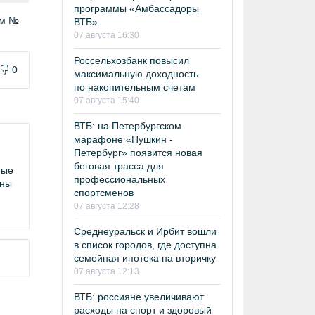
программы «Амбассадоры
ом №
ВТБ»
07 августа 16:30
Россельхозбанк повысил
0
максимальную доходность
по накопительным счетам
07 августа 15:40
ВТБ: на Петербургском
марафоне «Пушкин -
Петербург» появится новая
беговая трасса для
ные
профессиональных
аны
спортсменов
07 августа 12:28
Среднеуральск и Ирбит вошли
в список городов, где доступна
семейная ипотека на вторичку
07 августа 12:13
ВТБ: россияне увеличивают
расходы на спорт и здоровый