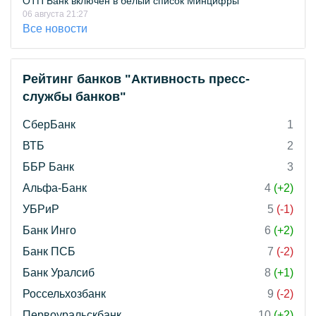
ОТП Банк включён в белый список Минцифры
06 августа 21:27
Все новости
Рейтинг банков "Активность пресс-
службы банков"
СберБанк
1
ВТБ
2
ББР Банк
3
Альфа-Банк
4
(+2)
УБРиР
5
(-1)
Банк Инго
6
(+2)
Банк ПСБ
7
(-2)
Банк Уралсиб
8
(+1)
Россельхозбанк
9
(-2)
Первоуральскбанк
10
(+2)