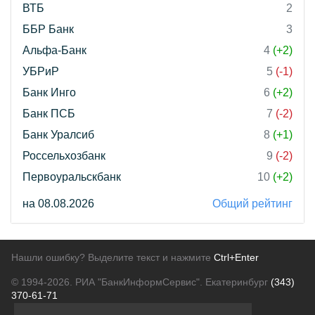
ВТБ
2
ББР Банк
3
Альфа-Банк
4
(+2)
УБРиР
5
(-1)
Банк Инго
6
(+2)
Банк ПСБ
7
(-2)
Банк Уралсиб
8
(+1)
Россельхозбанк
9
(-2)
Первоуральскбанк
10
(+2)
на 08.08.2026
Общий рейтинг
Нашли ошибку? Выделите текст и нажмите
Ctrl+Enter
© 1994-2026.
РИА "БанкИнформСервис". Екатеринбург
(343)
370-61-71