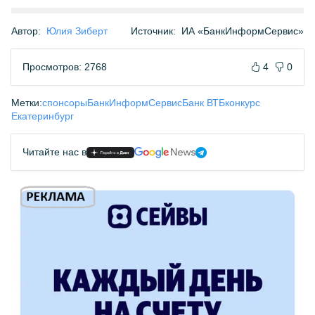
Автор:
Юлия Зиберт
Источник:
ИА «БанкИнформСервис»
Просмотров: 2768
4
0
Метки:
спонсоры
БанкИнформСервис
Банк ВТБ
конкурс
Екатеринбург
Читайте нас в