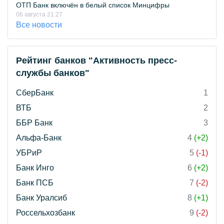
ОТП Банк включён в белый список Минцифры
06 августа 21:27
Все новости
Рейтинг банков "Активность пресс-
службы банков"
СберБанк
1
ВТБ
2
ББР Банк
3
Альфа-Банк
4
(+2)
УБРиР
5
(-1)
Банк Инго
6
(+2)
Банк ПСБ
7
(-2)
Банк Уралсиб
8
(+1)
Россельхозбанк
9
(-2)