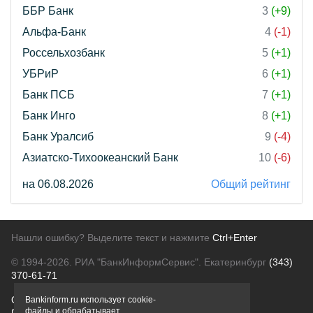
ББР Банк
3
(+9)
Альфа-Банк
4
(-1)
Россельхозбанк
5
(+1)
УБРиР
6
(+1)
Банк ПСБ
7
(+1)
Банк Инго
8
(+1)
Банк Уралсиб
9
(-4)
Азиатско-Тихоокеанский Банк
10
(-6)
на 06.08.2026
Общий рейтинг
Нашли ошибку? Выделите текст и нажмите
Ctrl+Enter
© 1994-2026.
РИА "БанкИнформСервис". Екатеринбург
(343)
370-61-71
О проекте
Политика конфиденциальности
Bankinform.ru использует cookie-
файлы и обрабатывает