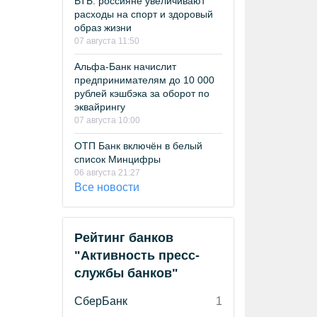
ВТБ: россияне увеличивают
расходы на спорт и здоровый
образ жизни
07 августа 11:50
Альфа-Банк начислит
предпринимателям до 10 000
рублей кэшбэка за оборот по
эквайрингу
07 августа 10:00
ОТП Банк включён в белый
список Минцифры
06 августа 21:27
Все новости
Рейтинг банков
"Активность пресс-
службы банков"
СберБанк
1