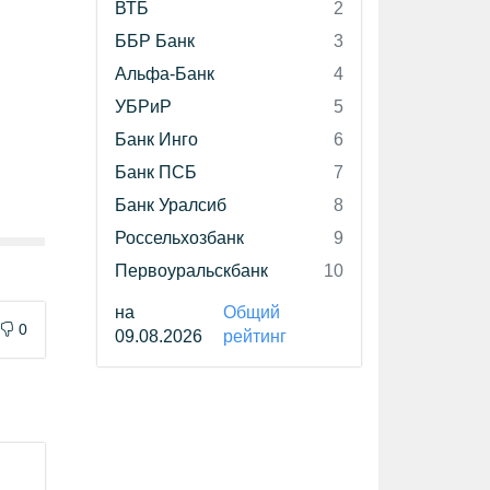
ВТБ
2
ББР Банк
3
Альфа-Банк
4
УБРиР
5
Банк Инго
6
Банк ПСБ
7
Банк Уралсиб
8
Россельхозбанк
9
Первоуральскбанк
10
на
Общий
0
09.08.2026
рейтинг