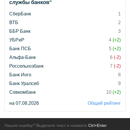
службы банков"
СберБанк
1
ВТБ
2
ББР Банк
3
УБРиР
4
(+2)
Банк ПСБ
5
(+2)
Альфа-Банк
6
(-2)
Россельхозбанк
7
(-2)
Банк Инго
8
Банк Уралсиб
9
Совкомбанк
10
(+2)
на 07.08.2026
Общий рейтинг
Нашли ошибку? Выделите текст и нажмите
Ctrl+Enter