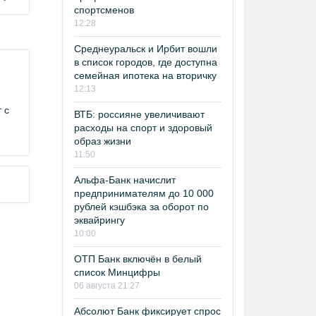
спортсменов
12:28
Среднеуральск и Ирбит вошли
в список городов, где доступна
семейная ипотека на вторичку
12:13
 с
ВТБ: россияне увеличивают
расходы на спорт и здоровый
образ жизни
11:50
Альфа-Банк начислит
предпринимателям до 10 000
рублей кэшбэка за оборот по
эквайрингу
10:00
ОТП Банк включён в белый
список Минцифры
06 августа 21:27
Абсолют Банк фиксирует спрос