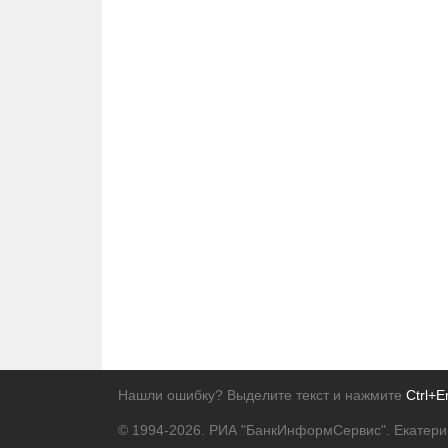
Нашли ошибку? Выделите текст и нажмите
Ctrl+E
© 1994-2026.
РИА "БанкИнформСервис". Екатери