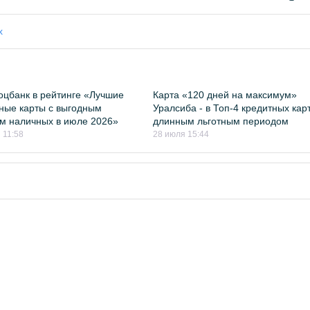
х
цбанк в рейтинге «Лучшие
Карта «120 дней на максимум»
ные карты с выгодным
Уралсиба - в Топ-4 кредитных карт
м наличных в июле 2026»
длинным льготным периодом
 11:58
28 июля 15:44