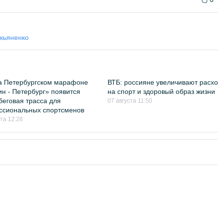
кьяненко
а Петербургском марафоне
ВТБ: россияне увеличивают расх
н - Петербург» появится
на спорт и здоровый образ жизни
беговая трасса для
07 августа 11:50
ссиональных спортсменов
ста 12:28