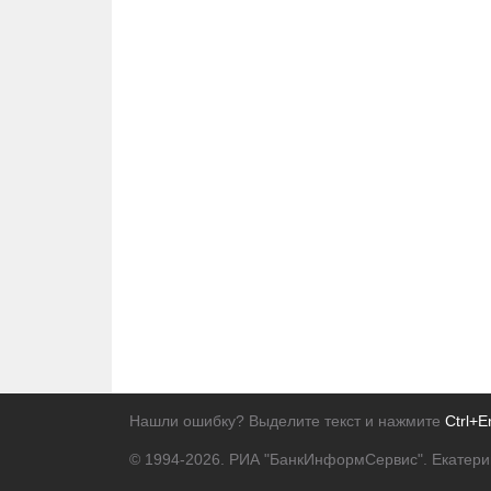
Нашли ошибку? Выделите текст и нажмите
Ctrl+E
© 1994-2026.
РИА "БанкИнформСервис". Екатери