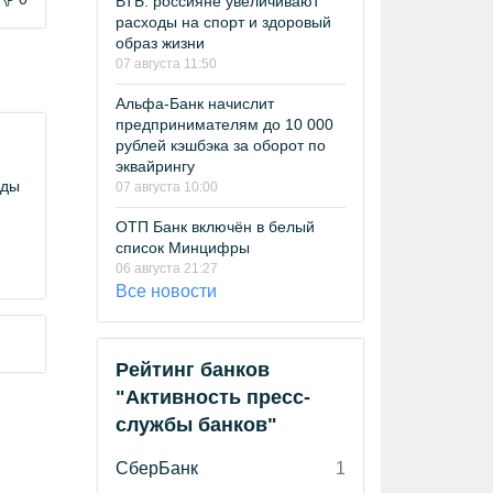
ВТБ: россияне увеличивают
расходы на спорт и здоровый
образ жизни
07 августа 11:50
Альфа-Банк начислит
предпринимателям до 10 000
рублей кэшбэка за оборот по
эквайрингу
оды
07 августа 10:00
ОТП Банк включён в белый
список Минцифры
06 августа 21:27
Все новости
Рейтинг банков
"Активность пресс-
службы банков"
СберБанк
1