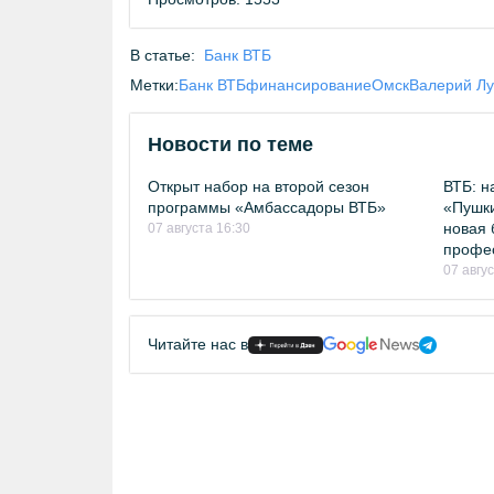
В статье:
Банк ВТБ
Метки:
Банк ВТБ
финансирование
Омск
Валерий Лу
Новости по теме
Открыт набор на второй сезон
ВТБ: н
программы «Амбассадоры ВТБ»
«Пушки
новая 
07 августа 16:30
профе
07 авгу
Читайте нас в