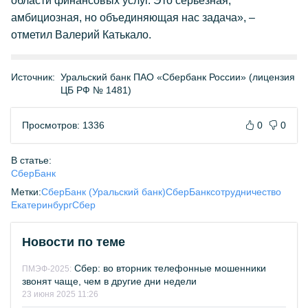
области финансовых услуг. Это серьезная,
амбициозная, но объединяющая нас задача», –
отметил Валерий Катькало.
Источник:
Уральский банк ПАО «Сбербанк России» (лицензия
ЦБ РФ № 1481)
Просмотров: 1336
0
0
В статье:
СберБанк
Метки:
СберБанк (Уральский банк)
СберБанк
сотрудничество
Екатеринбург
Сбер
Новости по теме
Сбер: во вторник телефонные мошенники
ПМЭФ-2025:
звонят чаще, чем в другие дни недели
23 июня 2025 11:26