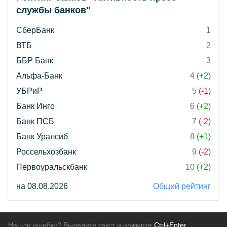
службы банков"
СберБанк
1
ВТБ
2
ББР Банк
3
Альфа-Банк
4
(+2)
УБРиР
5
(-1)
Банк Инго
6
(+2)
Банк ПСБ
7
(-2)
Банк Уралсиб
8
(+1)
Россельхозбанк
9
(-2)
Первоуральскбанк
10
(+2)
на 08.08.2026
Общий рейтинг
Нашли ошибку? Выделите текст и нажмите
Ctrl+Enter