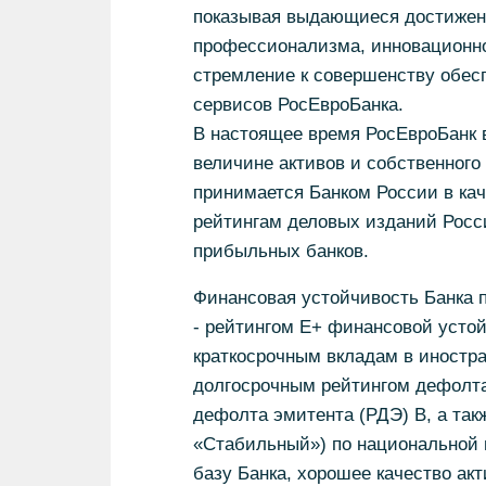
показывая выдающиеся достижени
профессионализма, инновационно
стремление к совершенству обесп
сервисов РосЕвроБанка.
В настоящее время РосЕвроБанк 
величине активов и собственного 
принимается Банком России в кач
рейтингам деловых изданий Росс
прибыльных банков.
Финансовая устойчивость Банка п
- рейтингом E+ финансовой усто
краткосрочным вкладам в иностран
долгосрочным рейтингом дефолта
дефолта эмитента (РДЭ) B, а так
«Стабильный») по национальной 
базу Банка, хорошее качество ак