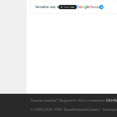
Читайте нас в
Нашли ошибку? Выделите текст и нажмите
Ctrl+E
© 1994-2026.
РИА "БанкИнформСервис". Екатери