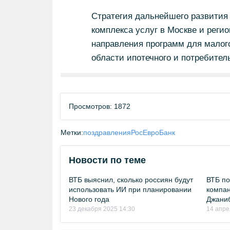
Стратегия дальнейшего развития 
комплекса услуг в Москве и регио
направления программ для малого
области ипотечного и потребител
Просмотров: 1872
Метки:
поздравления
РосЕвроБанк
Новости по теме
ВТБ выяснил, сколько россиян будут
ВТБ по
использовать ИИ при планировании
компа
Нового года
Джани
23 декабря 2025 14:30
14 апре