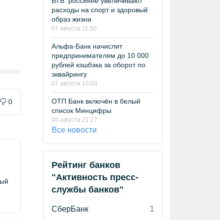
ВТБ: россияне увеличивают
расходы на спорт и здоровый
образ жизни
07 августа 11:50
Альфа-Банк начислит
предпринимателям до 10 000
рублей кэшбэка за оборот по
эквайрингу
07 августа 10:00
ОТП Банк включён в белый
0
список Минцифры
06 августа 21:27
Все новости
Рейтинг банков
"Активность пресс-
ный
службы банков"
СберБанк
1