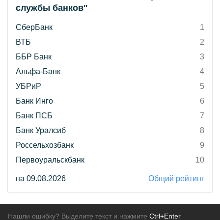
службы банков"
СберБанк
1
ВТБ
2
ББР Банк
3
Альфа-Банк
4
УБРиР
5
Банк Инго
6
Банк ПСБ
7
Банк Уралсиб
8
Россельхозбанк
9
Первоуральскбанк
10
на 09.08.2026
Общий рейтинг
Нашли ошибку? Выделите текст и нажмите
Ctrl+Enter