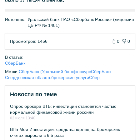
около 17 тысяч клиентов.
Источник:
Уральский банк ПАО «Сбербанк России» (лицензия
ЦБ РФ № 1481)
Просмотров: 1456
0
0
В статье:
СберБанк
Метки:
СберБанк (Уральский банк)
конкурс
СберБанк
Свердловская область
брокерские услуги
Сбер
Новости по теме
Опрос брокера ВТБ: инвестиции становятся частью
нормальной финансовой жизни россиян
02 июля 13:40
ВТБ Мои Инвестиции: средства юрлиц на брокерских
счетах выросли в 6,5 раза