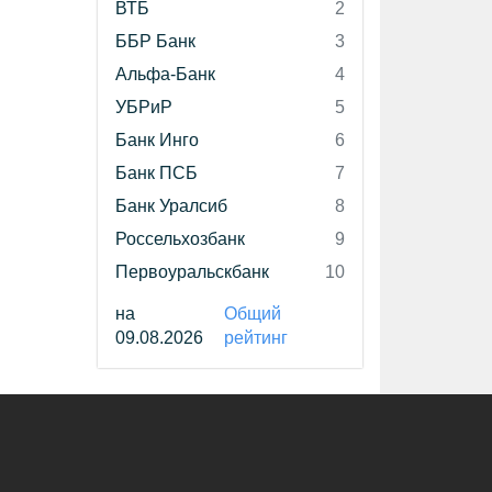
ВТБ
2
ББР Банк
3
Альфа-Банк
4
УБРиР
5
Банк Инго
6
Банк ПСБ
7
Банк Уралсиб
8
Россельхозбанк
9
Первоуральскбанк
10
на
Общий
09.08.2026
рейтинг