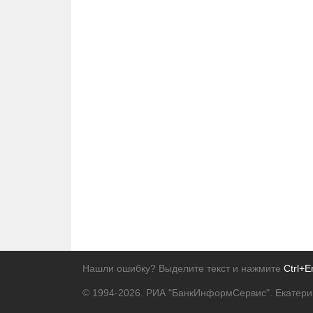
Нашли ошибку? Выделите текст и нажмите
Ctrl+E
© 1994-2026.
РИА "БанкИнформСервис". Екатери