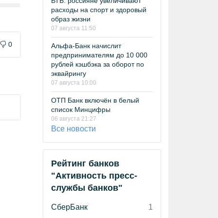
ВТБ: россияне увеличивают
расходы на спорт и здоровый
образ жизни
07 августа 11:50
0
Альфа-Банк начислит
предпринимателям до 10 000
рублей кэшбэка за оборот по
эквайрингу
07 августа 10:00
ОТП Банк включён в белый
список Минцифры
06 августа 21:27
Все новости
Рейтинг банков
"Активность пресс-
службы банков"
СберБанк
1