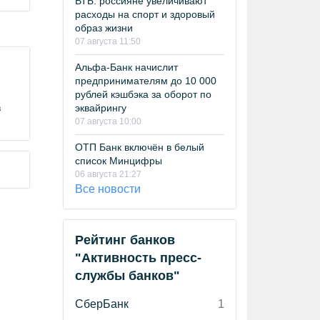
ВТБ: россияне увеличивают
расходы на спорт и здоровый
образ жизни
07 августа 11:50
Альфа-Банк начислит
предпринимателям до 10 000
рублей кэшбэка за оборот по
в
эквайрингу
07 августа 10:00
ОТП Банк включён в белый
список Минцифры
06 августа 21:27
Все новости
Рейтинг банков
"Активность пресс-
службы банков"
СберБанк
1