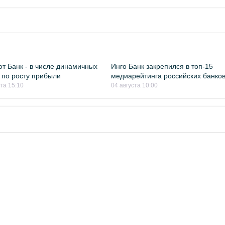
т Банк - в числе динамичных
Инго Банк закрепился в топ-15
 по росту прибыли
медиарейтинга российских банко
ста 15:10
04 августа 10:00