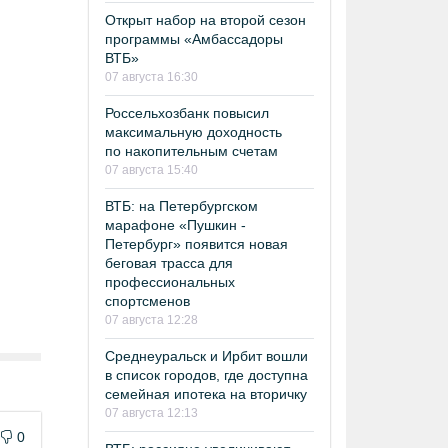
Открыт набор на второй сезон
программы «Амбассадоры
ВТБ»
07 августа 16:30
Россельхозбанк повысил
максимальную доходность
по накопительным счетам
07 августа 15:40
ВТБ: на Петербургском
марафоне «Пушкин -
Петербург» появится новая
беговая трасса для
профессиональных
спортсменов
07 августа 12:28
Среднеуральск и Ирбит вошли
в список городов, где доступна
семейная ипотека на вторичку
07 августа 12:13
0