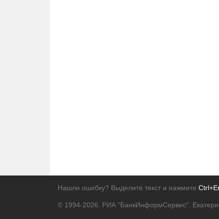
Нашли ошибку? Выделите текст и нажмите
Ctrl+E
© 1994-2026.
РИА "БанкИнформСервис". Екатери