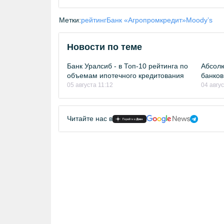
Метки:
рейтинг
Банк «Агропромкредит»
Moody’s
Новости по теме
Банк Уралсиб - в Топ-10 рейтинга по
Абсолю
объемам ипотечного кредитования
банков
05 августа 11:12
04 авгу
Читайте нас в