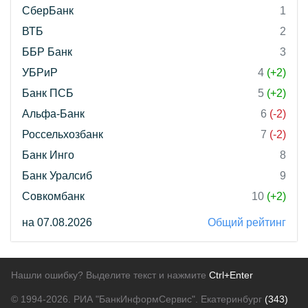
СберБанк
1
ВТБ
2
ББР Банк
3
УБРиР
4
(+2)
Банк ПСБ
5
(+2)
Альфа-Банк
6
(-2)
Россельхозбанк
7
(-2)
Банк Инго
8
Банк Уралсиб
9
Совкомбанк
10
(+2)
на 07.08.2026
Общий рейтинг
Нашли ошибку? Выделите текст и нажмите
Ctrl+Enter
© 1994-2026.
РИА "БанкИнформСервис". Екатеринбург
(343)