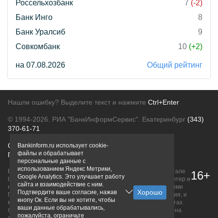
Россельхозбанк
7
(-2)
Банк Инго
8
Банк Уралсиб
9
Совкомбанк
10
(+2)
на 07.08.2026
Общий рейтинг
Нашли ошибку? Выделите текст и нажмите
Ctrl+Enter
© 1994-2026.
РИА "БанкИнформСервис". Екатеринбург
(343)
370-61-71
О проекте
Политика конфиденциальности
Bankinform.ru использует cookie-
файлы и обрабатывает
Правовая информация
Для рекламодателей
персональные данные с
использованием Яндекс Метрики,
Вся информация о продуктах банков, размещенная на портале
16+
Google Analytics. Это улучшает работу
bankinform.ru, носит исключительно ознакомительный характер и
сайта и взаимодействие с ним.
не является публичной офертой, определяемой положениями
Подтвердите ваше согласие, нажав
ГК РФ. Информация не содержит точного и полного описания, и
кнопу Ок. Если вы не хотите, чтобы
может быть изменена. Конечные условия уточняйте на сайтах
ваши данные обрабатывались,
банков или при личном обращении. Исключительное право на
пожалуйста, ограничьте