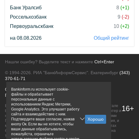
Банк Уралсиб
8
(+1)
Россельхозбанк
9
(-2)
Первоуральскбанк
10
(+2)
на 08.08.2026
Общий рейтинг
Нашли ошибку? Выделите текст и нажмите
Ctrl+Enter
© 1994-2026.
РИА "БанкИнформСервис". Екатеринбург
(343)
370-61-71
О проекте
Политика конфиденциальности
Bankinform.ru использует cookie-
файлы и обрабатывает
Правовая информация
Для рекламодателей
персональные данные с
использованием Яндекс Метрики,
Вся информация о продуктах банков, размещенная на портале
16+
Google Analytics. Это улучшает работу
bankinform.ru, носит исключительно ознакомительный характер и
сайта и взаимодействие с ним.
не является публичной офертой, определяемой положениями
Подтвердите ваше согласие, нажав
ГК РФ. Информация не содержит точного и полного описания, и
кнопу Ок. Если вы не хотите, чтобы
может быть изменена. Конечные условия уточняйте на сайтах
ваши данные обрабатывались,
банков или при личном обращении. Исключительное право на
пожалуйста, ограничьте
товарные знаки принадлежит их правообладателям.