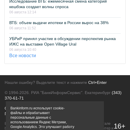
Исследование ВТБ: ежемесячная смена категорий
кешбэка создает волны спроса
06 августа 12:14
ВТБ: объем выдачи ипотеки в России вырос на 38%
06 августа 11:52
УБРиР принял участие в обсуждении перспектив рынка
ИЖС на выставке Open Village Ural
06 августа 10:40
Все новости
Нашли ошибку? Выделите текст и нажмите
Ctrl+Enter
© 1994-2026.
РИА "БанкИнформСервис". Екатеринбург
(343)
370-61-71
О проекте
Политика конфиденциальности
Bankinform.ru использует cookie-
файлы и обрабатывает
Правовая информация
Для рекламодателей
персональные данные с
использованием Яндекс Метрики,
Вся информация о продуктах банков, размещенная на портале
16+
Google Analytics. Это улучшает работу
bankinform.ru, носит исключительно ознакомительный характер и