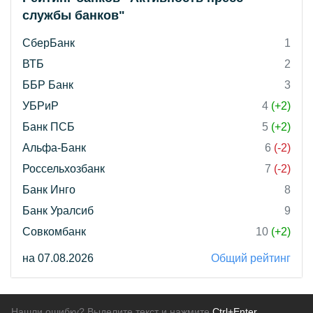
службы банков"
СберБанк
1
ВТБ
2
ББР Банк
3
УБРиР
4
(+2)
Банк ПСБ
5
(+2)
Альфа-Банк
6
(-2)
Россельхозбанк
7
(-2)
Банк Инго
8
Банк Уралсиб
9
Совкомбанк
10
(+2)
на 07.08.2026
Общий рейтинг
Нашли ошибку? Выделите текст и нажмите
Ctrl+Enter