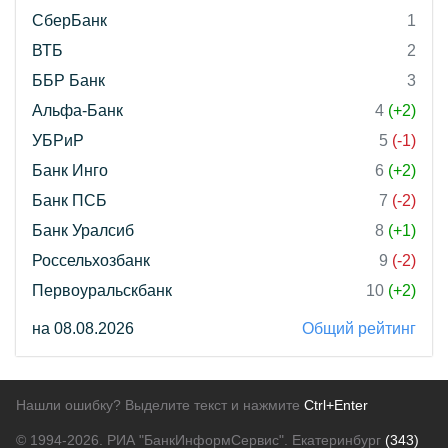
СберБанк
1
ВТБ
2
ББР Банк
3
Альфа-Банк
4
(+2)
УБРиР
5
(-1)
Банк Инго
6
(+2)
Банк ПСБ
7
(-2)
Банк Уралсиб
8
(+1)
Россельхозбанк
9
(-2)
Первоуральскбанк
10
(+2)
на 08.08.2026
Общий рейтинг
Нашли ошибку? Выделите текст и нажмите
Ctrl+Enter
© 1994-2026.
РИА "БанкИнформСервис". Екатеринбург
(343)