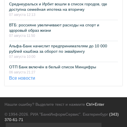
Среднеуральск и Ирбит вошли в список городов, где
доступна семейная ипотека на вторичку
07 августа 12:13
ВТБ: россияне увеличивают расходы на спорт и
здоровый образ жизни
07 августа 11:50
Альфа-Банк начислит предпринимателям до 10 000
рублей кэшбэка за оборот по эквайрингу
07 августа 10:00
ОТП Банк включён в белый список Минцифры
06 августа 21:27
Все новости
Нашли ошибку? Выделите текст и нажмите
Ctrl+Enter
© 1994-2026.
РИА "БанкИнформСервис". Екатеринбург
(343)
370-61-71