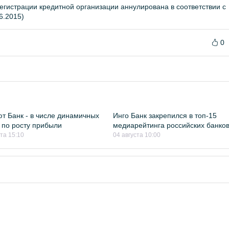
егистрации кредитной организации аннулирована в соответствии с
6.2015)
0
т Банк - в числе динамичных
Инго Банк закрепился в топ-15
 по росту прибыли
медиарейтинга российских банко
ста 15:10
04 августа 10:00