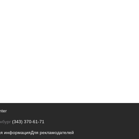
nter
нбург
(343) 370-61-71
ая информация
Для рекламодателей