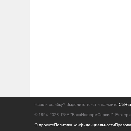
Нашли ошибку? Выделите текст и нажмите
Ctrl+E
© 1994-2026.
РИА "БанкИнформСервис". Екатери
О проекте
Политика конфиденциальности
Правов