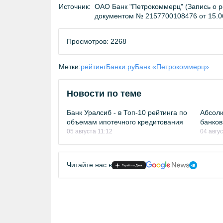
Источник:
ОАО Банк "Петрокоммерц" (Запись о р
документом № 2157700108476 от 15.0
Просмотров: 2268
Метки:
рейтинг
Банки.ру
Банк «Петрокоммерц»
Новости по теме
Банк Уралсиб - в Топ-10 рейтинга по
Абсолю
объемам ипотечного кредитования
банков
05 августа 11:12
04 авгу
Читайте нас в