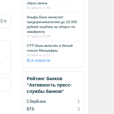
образ жизни
07 августа 11:50
Альфа-Банк начислит
0
предпринимателям до 10 000
рублей кэшбэка за оборот по
эквайрингу
07 августа 10:00
ОТП Банк включён в белый
список Минцифры
06 августа 21:27
Все новости
в
Рейтинг банков
"Активность пресс-
службы банков"
СберБанк
1
ВТБ
2