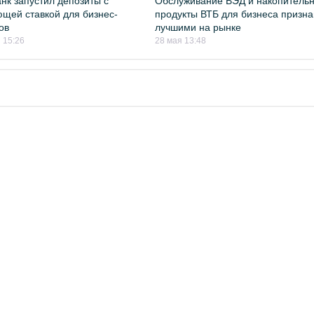
нк запустил депозиты с
Обслуживание ВЭД и накопитель
щей ставкой для бизнес-
продукты ВТБ для бизнеса призн
ов
лучшими на рынке
 15:26
28 мая 13:48