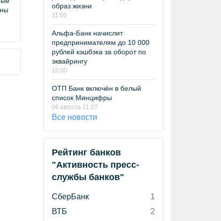
ные
образ жизни
аны
11:50
Альфа-Банк начислит
предпринимателям до 10 000
рублей кэшбэка за оборот по
эквайрингу
10:00
ОТП Банк включён в белый
список Минцифры
06 августа 21:27
Все новости
Рейтинг банков
"Активность пресс-
службы банков"
СберБанк
1
ВТБ
2