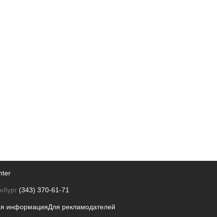
nter
нбург
(343) 370-61-71
ая информация
Для рекламодателей