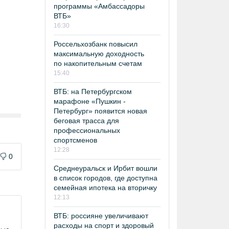
программы «Амбассадоры
ВТБ»
16:30
Россельхозбанк повысил
максимальную доходность
по накопительным счетам
15:40
ВТБ: на Петербургском
марафоне «Пушкин -
Петербург» появится новая
беговая трасса для
профессиональных
спортсменов
12:28
0
Среднеуральск и Ирбит вошли
в список городов, где доступна
семейная ипотека на вторичку
12:13
ВТБ: россияне увеличивают
расходы на спорт и здоровый