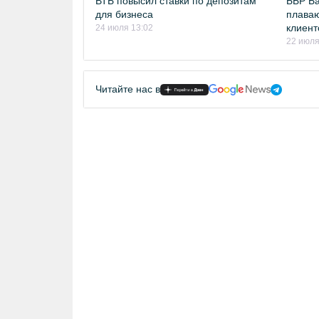
ВТБ повысил ставки по депозитам
ББР Ба
для бизнеса
плаваю
клиент
24 июля 13:02
22 июля
Читайте нас в