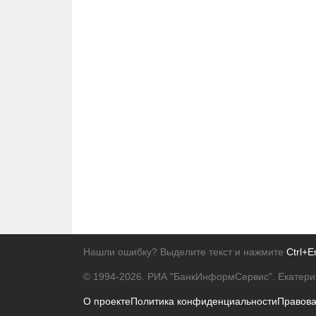
Нашли ошибку? Выделите текст и нажмите
Ctrl+E
© 1994-2026.
РИА "БанкИнформСервис". Екатери
О проекте
Политика конфиденциальности
Правов