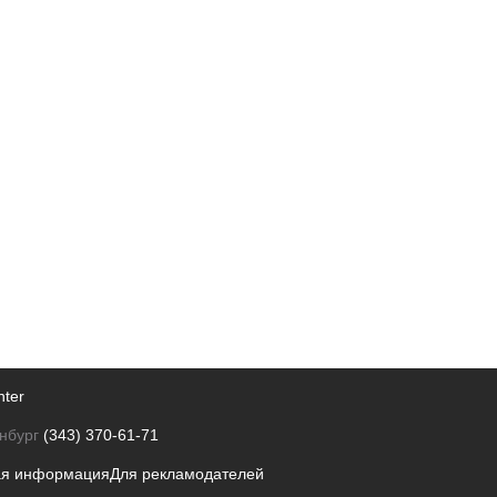
nter
нбург
(343) 370-61-71
ая информация
Для рекламодателей