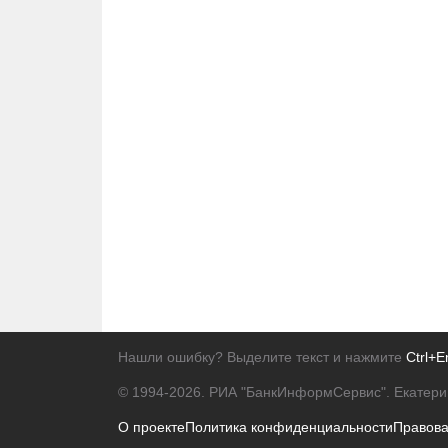
Нашли ошибку? Выделите текст и нажмите
Ctrl+E
© 1994-2026.
РИА "БанкИнформСервис". Екатери
О проекте
Политика конфиденциальности
Правов