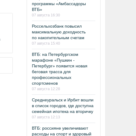
программы «Амбассадоры
ВТБ»
07 августа 16:30
Россельхозбанк повысил
максимальную доходность
по накопительным счетам
в
07 августа 15:40
ВТБ: на Петербургском
марафоне «Пушкин -
Петербург» появится новая
беговая трасса для
профессиональных
спортсменов
07 августа 12:28
Среднеуральск и Ирбит вошли
в список городов, где доступна
семейная ипотека на вторичку
07 августа 12:13
ВТБ: россияне увеличивают
расходы на спорт и здоровый