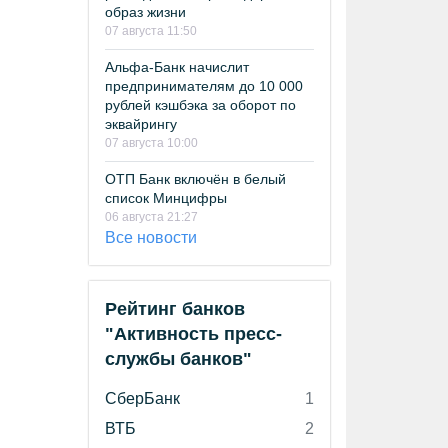
образ жизни
07 августа 11:50
Альфа-Банк начислит
предпринимателям до 10 000
рублей кэшбэка за оборот по
эквайрингу
07 августа 10:00
ОТП Банк включён в белый
список Минцифры
06 августа 21:27
Все новости
Рейтинг банков
"Активность пресс-
службы банков"
СберБанк
1
ВТБ
2