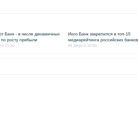
т Банк - в числе динамичных
Инго Банк закрепился в топ-15
 по росту прибыли
медиарейтинга российских банко
ста 15:10
04 августа 10:00