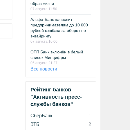
образ жизни
07 августа 11:50
Альфа-Банк начислит
предпринимателям до 10 000
рублей кэшбэка за оборот по
эквайрингу
07 августа 10:00
ОТП Банк включён в белый
список Минцифры
06 августа 21:27
Все новости
Рейтинг банков
"Активность пресс-
службы банков"
СберБанк
1
ВТБ
2