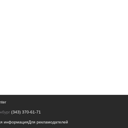
nter
нбург
(343) 370-61-71
ая информация
Для рекламодателей