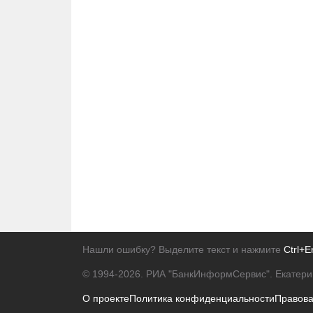
Нашли ошибку? Выделите текст и нажмите
Ctrl+E
© 1994-2026.
РИА "БанкИнформСервис". Екатери
О проекте
Политика конфиденциальности
Правов