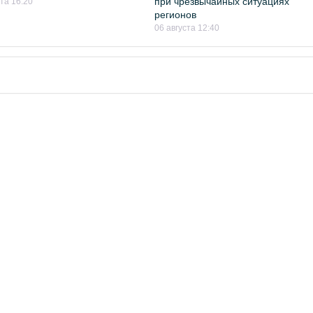
при чрезвычайных ситуациях
ста 16:20
регионов
06 августа 12:40