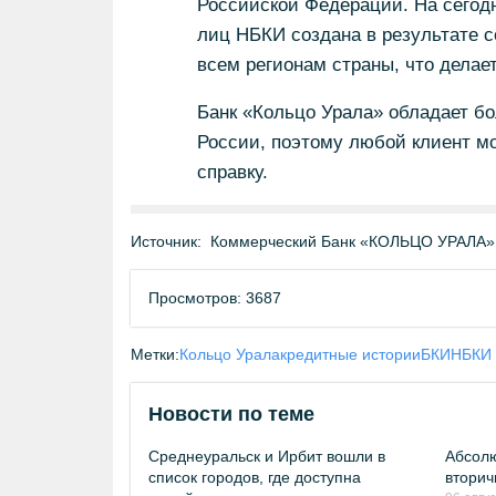
Российской Федерации. На сегод
лиц НБКИ создана в результате с
всем регионам страны, что делает
Банк «Кольцо Урала» обладает бо
России, поэтому любой клиент мо
справку.
Источник:
Коммерческий Банк «КОЛЬЦО УРАЛА» 
Просмотров: 3687
Метки:
Кольцо Урала
кредитные истории
БКИ
НБКИ 
Новости по теме
Среднеуральск и Ирбит вошли в
Абсолю
список городов, где доступна
вторич