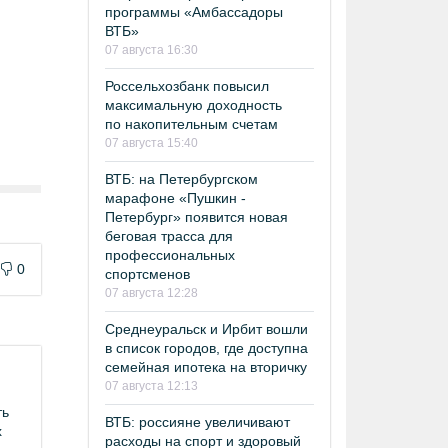
программы «Амбассадоры
ВТБ»
07 августа 16:30
Россельхозбанк повысил
максимальную доходность
по накопительным счетам
07 августа 15:40
ВТБ: на Петербургском
марафоне «Пушкин -
Петербург» появится новая
беговая трасса для
профессиональных
0
спортсменов
07 августа 12:28
Среднеуральск и Ирбит вошли
в список городов, где доступна
семейная ипотека на вторичку
07 августа 12:13
ть
ВТБ: россияне увеличивают
х
расходы на спорт и здоровый