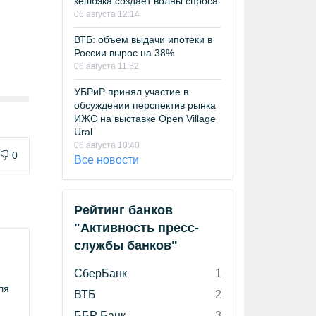
кешбэка создает волны спроса
06 августа 12:14
ВТБ: объем выдачи ипотеки в
России вырос на 38%
06 августа 11:52
УБРиР принял участие в
обсуждении перспектив рынка
ИЖС на выставке Open Village
Ural
06 августа 10:40
0
Все новости
Рейтинг банков
"Активность пресс-
службы банков"
СберБанк
1
ля
ВТБ
2
ББР Банк
3