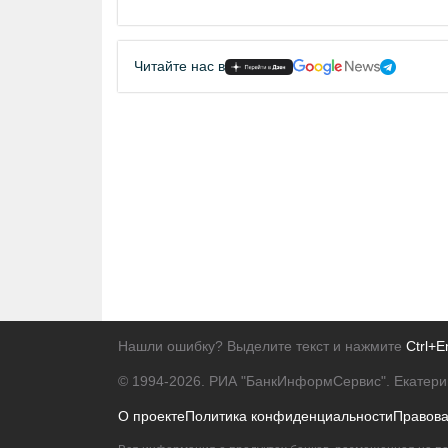
Читайте нас в
Нашли ошибку? Выделите текст и нажмите
Ctrl+E
© 1994-2026.
РИА "БанкИнформСервис". Екатери
О проекте
Политика конфиденциальности
Правов