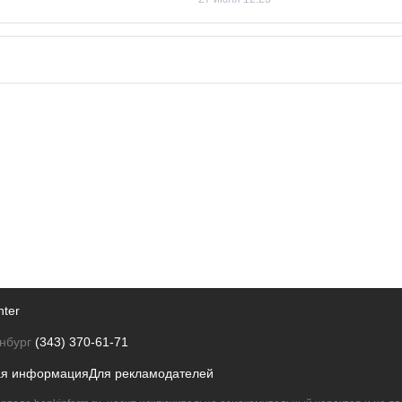
nter
нбург
(343) 370-61-71
ая информация
Для рекламодателей