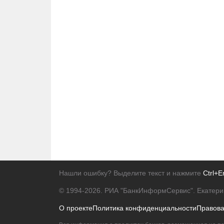
Нашли ошибку? Выделите текст и нажмите
Ctrl+E
© 1994-2026.
РИА "БанкИнформСервис". Екатери
О проекте
Политика конфиденциальности
Правов