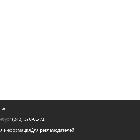
nter
нбург
(343) 370-61-71
ая информация
Для рекламодателей