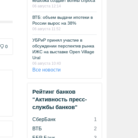
кешбэка создает волны спроса
06 августа 12:14
ВТБ: объем выдачи ипотеки в
России вырос на 38%
06 августа 11:52
УБРиР принял участие в
обсуждении перспектив рынка
0
ИЖС на выставке Open Village
Ural
06 августа 10:40
Все новости
Рейтинг банков
"Активность пресс-
службы банков"
СберБанк
1
ВТБ
2
ББР Банк
3