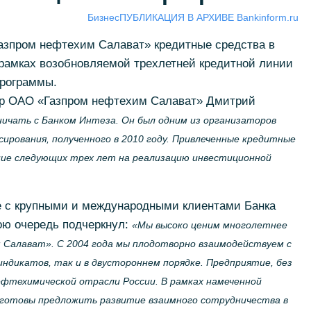
Бизнес
ПУБЛИКАЦИЯ В АРХИВЕ Bankinform.ru
азпром нефтехим Салават» кредитные средства в
рамках возобновляемой трехлетней кредитной линии
программы.
ор ОАО «Газпром нефтехим Салават» Дмитрий
ичать с Банком Интеза. Он был одним из организаторов
ирования, полученного в 2010 году. Привлеченные кредитные
ние следующих трех лет на реализацию инвестиционной
е с крупными и международными клиентами Банка
ою очередь подчеркнул:
«Мы высоко ценим многолетнее
 Салават». С 2004 года мы плодотворно взаимодействуем с
синдикатов, так и в двустороннем порядке. Предприятие, без
ефтехимической отрасли России. В рамках намеченной
готовы предложить развитие взаимного сотрудничества в