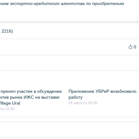
ением экспортно-кредитного агентства по приобретению
 2216)
0
принял участие в обсуждении
Приложение УБРиР возобновило
ктив рынка ИЖС на выставке
работу
llage Ural
06 августа 09:50
ста 10:40